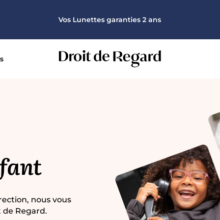
100% remboursé pour toutes mutuelles et toutes corrections
Vos Lunettes garanties 2 ans
Monture offerte sur la deuxième paire
100% remboursé pour toutes mutuelles et toutes corrections
s
Vos Lunettes garanties 2 ans
nfant
rection, nous vous 
t de Regard.