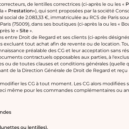
recteurs, de lentilles correctrices (ci-après le ou les «
P
 la «
Prestation
»), qui sont proposées par la société Cons
tal social de 2.083,33 €, immatriculée au RCS de Paris sou
aris (75009), dans ses boutiques (ci-après la ou les « Bou
près le «
Site
».
s entre Droit de Regard et ses clients (ci-après désignés
s excluant tout achat afin de revente ou de location. 
naissance préalable des CG et leur acceptation sans rése
s documents contractuels opposables aux parties, à l'excl
 ou de toutes clauses et conditions générales (quelle q
ant de la Direction Générale de Droit de Regard et reçu p
de modifier les CG à tout moment. Les CG alors modifiée
n, ceci même pour les commandes complémentaires ou a
mandes
unettes ou lentilles),