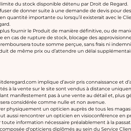
 limite du stock disponible détenu par Droit de Regard.
 refuser de donner suite à une demande de devis pour d
 quantité importante ou lorsqu’il existerait avec le Client
ard.
plus fournir le Produit de manière définitive, ou de ma
le en cas de rupture de stock, blocage des approvisionn
et remboursera toute somme perçue, sans frais ni indemnit
duit de même prix ou d’attendre un délai supplémentai
droitderegard.com implique d’avoir pris connaissance et d
ntés à la vente sur le site sont vendus à distance uniq
ant manifestement pas à une vente au détail et, plus
 sera considérée comme nulle et non avenue.
trer physiquement un opticien auprès de tous les magas
peut aussi rencontrer un opticien en visioconférence en 
ir toute information nécessaire préalablement à la pass
 composée d'opticiens diplômés au sein du Service Clie