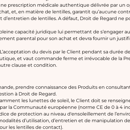
’une prescription médicale authentique délivrée par un o
achat, et, en matière de lentilles, garantit qu’aucune contr
it d’entretien de lentilles. A défaut, Droit de Regard n
 pleine capacité juridique lui permettant de s’engager au 
tement parental pour son achat et devra fournir un justi
’acceptation du devis par le Client pendant sa durée de v
tique, et vaut commande ferme et irrévocable de la Pre
autre clause et condition.
ande, prendre connaissance des Produits en consultant s
stion à Droit de Regard.
amment les lunettes de soleil, le Client doit se renseigne
ablie par la Communauté européenne (norme CE de 0 à 4 
ndice de protection au niveau d'ensoleillement de l’envi
modalités d’utilisation, d’entretien et de manipulation de
our les lentilles de contact).