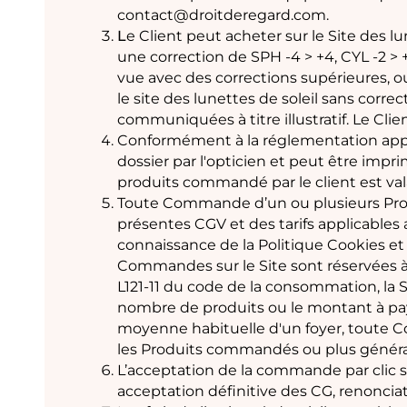
contact@droitderegard.com.
L
e Client peut acheter sur le Site des l
une correction de SPH -4 > +4, CYL -2 > 
vue avec des corrections supérieures, o
le site des lunettes de soleil sans corr
communiquées à titre illustratif. Le Clie
Conformément à la réglementation applic
dossier par l'opticien et peut être imp
produits commandé par le client est va
Toute Commande d’un ou plusieurs Produit
présentes CGV et des tarifs applicables 
connaissance de la Politique Cookies et
Commandes sur le Site sont réservées à 
L121-11 du code de la consommation, la 
nombre de produits ou le montant à pay
moyenne habituelle d'un foyer, toute Co
les Produits commandés ou plus généra
L’acceptation de la commande par clic 
acceptation définitive des CG, renonciat