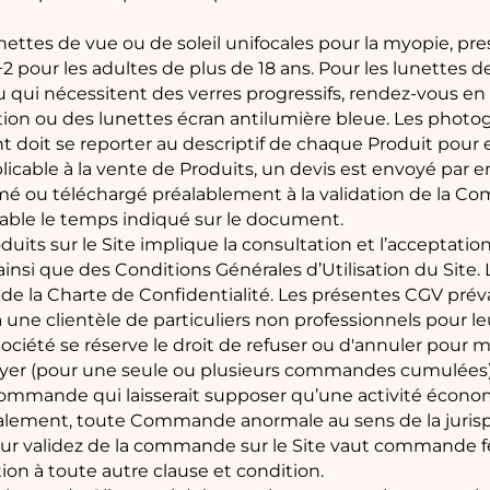
unettes de vue ou de soleil unifocales pour la myopie, pr
+2 pour les adultes de plus de 18 ans. Pour les lunettes d
u qui nécessitent des verres progressifs, rendez-vous en
ection ou des lunettes écran antilumière bleue. Les photo
nt doit se reporter au descriptif de chaque Produit pour 
able à la vente de Produits, un devis est envoyé par ema
rimé ou téléchargé préalablement à la validation de la C
lable le temps indiqué sur le document.
s sur le Site implique la consultation et l’acceptation 
ainsi que des Conditions Générales d’Utilisation du Site.
 de la Charte de Confidentialité. Les présentes CGV pré
une clientèle de particuliers non professionnels pour l
Société se réserve le droit de refuser ou d'annuler pou
er (pour une seule ou plusieurs commandes cumulées) ne
mmande qui laisserait supposer qu’une activité économiq
lement, toute Commande anormale au sens de la jurispr
sur validez de la commande sur le Site vaut commande fe
ion à toute autre clause et condition.