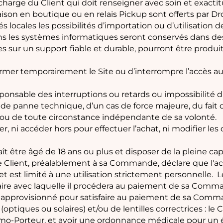
la charge du Client qui doit renseigner avec soin et exact
ivraison en boutique ou en relais Pickup sont offerts par D
tés locales les possibilités d’importation ou d’utilisatio
ns les systèmes informatiques seront conservés dans des
 sur un support fiable et durable, pourront être produite
fermer temporairement le Site ou d’interrompre l’accès a
onsable des interruptions ou retards ou impossibilité d’
de panne technique, d’un cas de force majeure, du fait de
, ou de toute circonstance indépendante de sa volonté.
 ni accéder hors pour effectuer l’achat, ni modifier les 
aît être âgé de 18 ans ou plus et disposer de la pleine ca
e Client, préalablement à sa Commande, déclare que l'ach
et est limité à une utilisation strictement personnelle. Le
ncaire avec laquelle il procédera au paiement de sa Com
approvisionné pour satisfaire au paiement de sa Comman
ptiques ou solaires) et/ou de lentilles correctrices : le
rimo-Porteur, et avoir une ordonnance médicale pour u