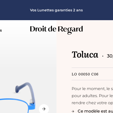
100% remboursé pour toutes mutuelles et toutes corrections
Vos Lunettes garanties 2 ans
Monture offerte sur la deuxième paire
100% remboursé pour toutes mutuelles et toutes corrections
s
Vos Lunettes garanties 2 ans
Toluca
30
LO 00050 C06
Pour le moment, le 
pour adultes. Pour le
rendre chez votre op
Ce modèle est au