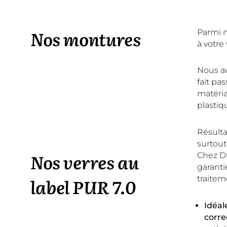
Nos montures
Parmi no
à votre
Nous av
fait pa
matéria
plastiqu
Résulta
surtout
Nos verres au
Chez Dr
garanti
label PUR 7.0
traitem
Idéal
corre