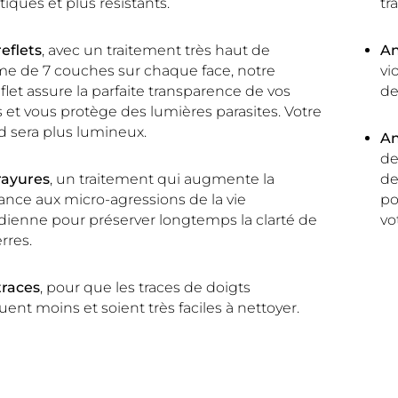
tiques et plus résistants.
tr
reflets
, avec un traitement très haut de
An
 de 7 couches sur chaque face, notre
vi
eflet assure la parfaite transparence de vos
de
s et vous protège des lumières parasites. Votre
d sera plus lumineux.
An
de
rayures
, un traitement qui augmente la
de
tance aux micro-agressions de la vie
po
dienne pour préserver longtemps la clarté de
vo
rres.
traces
, pour que les traces de doigts
ent moins et soient très faciles à nettoyer.