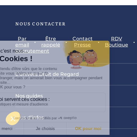
NOUS CONTACTER
Par
Être
Contact
RDV
email
rappelé
Presse
Boutique
Recrutement
L’univers Droit de Regard
Nos guides
Plus d’infos