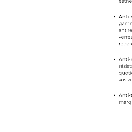
esthé
Anti-
gamme
antir
verre
regar
Anti-
résis
quoti
vos ve
Anti-
marqu