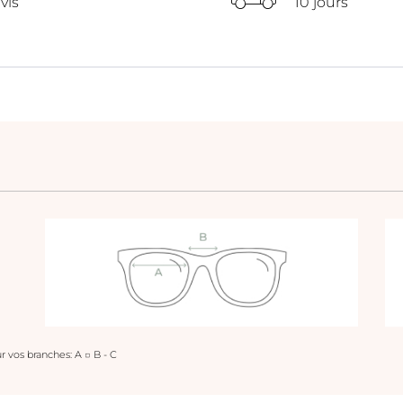
vis
10 jours
r vos branches: A □ B - C