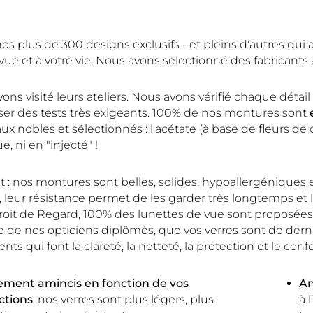
s plus de 300 designs exclusifs - et pleins d'autres qui arr
 vue et à votre vie. Nous avons sélectionné des fabricants 
ons visité leurs ateliers. Nous avons vérifié chaque déta
sser des tests très exigeants. 100% de nos montures sont
ux nobles et sélectionnés : l'acétate (à base de fleurs de c
e, ni en "injecté" !
t : nos montures sont belles, solides, hypoallergénique
, leur résistance permet de les garder très longtemps et l
oit de Regard, 100% des lunettes de vue sont proposées av
e de nos opticiens diplômés, que vos verres sont de derniè
ents qui font la clareté, la netteté, la protection et le con
ement amincis en fonction de vos
An
ctions
, nos verres sont plus légers, plus
à 