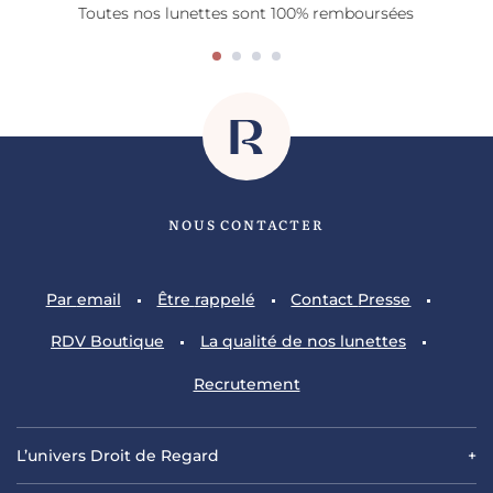
Toutes nos lunettes sont 100% remboursées
NOUS CONTACTER
Par
email
Être
rappelé
Contact
Presse
RDV
Boutique
La qualité
de nos lunettes
Recrutement
L’univers Droit de Regard